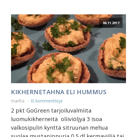
06.11.2017
KIKHERNETAHNA ELI HUMMUS
martta
Ei kommentteja
2 pkt GoGreen tarjoiluvalmiita
luomukikherneitä oliiviöljyä 3 isoa
valkosipulin kynttä sitruunan mehua
suolaa mustapippuria 0,5 dl kermaviiliä tai