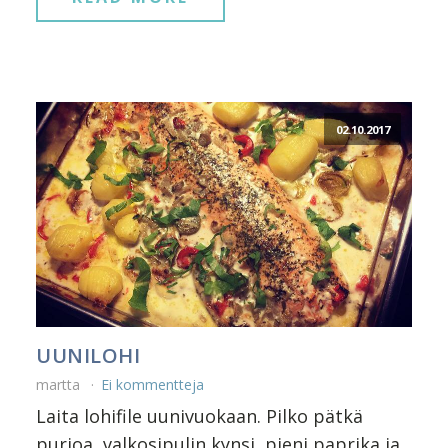
02.10.2017
UUNILOHI
martta
Ei kommentteja
Laita lohifile uunivuokaan. Pilko pätkä
purjoa, valkosipulin kynsi, pieni paprika ja