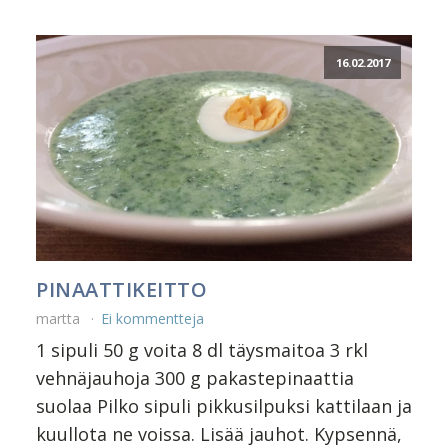
16.02.2017
PINAATTIKEITTO
martta
Ei kommentteja
1 sipuli 50 g voita 8 dl täysmaitoa 3 rkl
vehnäjauhoja 300 g pakastepinaattia
suolaa Pilko sipuli pikkusilpuksi kattilaan ja
kuullota ne voissa. Lisää jauhot. Kypsennä,