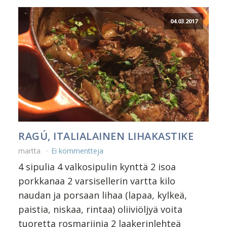
04.03.2017
RAGÚ, ITALIALAINEN LIHAKASTIKE
martta
Ei kommentteja
4 sipulia 4 valkosipulin kynttä 2 isoa
porkkanaa 2 varsisellerin vartta kilo
naudan ja porsaan lihaa (lapaa, kylkeä,
paistia, niskaa, rintaa) oliiviöljyä voita
tuoretta rosmariinia 2 laakerinlehteä