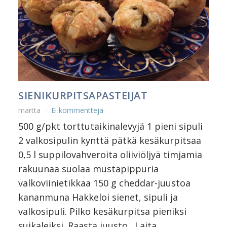
SIENIKURPITSAPASTEIJAT
martta
Ei kommentteja
500 g/pkt torttutaikinalevyjä 1 pieni sipuli
2 valkosipulin kynttä pätkä kesäkurpitsaa
0,5 l suppilovahveroita oliiviöljyä timjamia
rakuunaa suolaa mustapippuria
valkoviinietikkaa 150 g cheddar-juustoa
kananmuna Hakkeloi sienet, sipuli ja
valkosipuli. Pilko kesäkurpitsa pieniksi
suikaleiksi. Raasta juusto. Laita