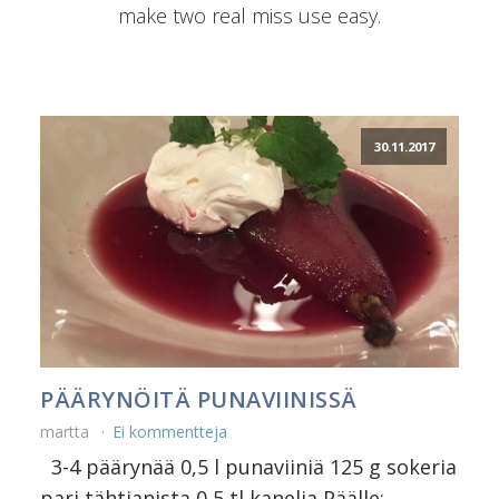
make two real miss use easy.
30.11.2017
PÄÄRYNÖITÄ PUNAVIINISSÄ
martta
Ei kommentteja
3-4 päärynää 0,5 l punaviiniä 125 g sokeria
pari tähtianista 0,5 tl kanelia Päälle: