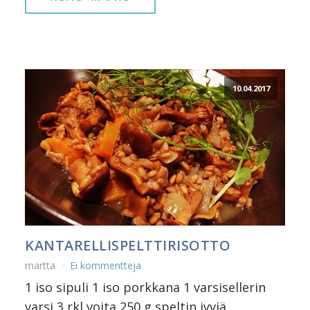
10.04.2017
KANTARELLISPELTTIRISOTTO
martta
Ei kommentteja
1 iso sipuli 1 iso porkkana 1 varsisellerin
varsi 3 rkl voita 250 g speltin jyviä