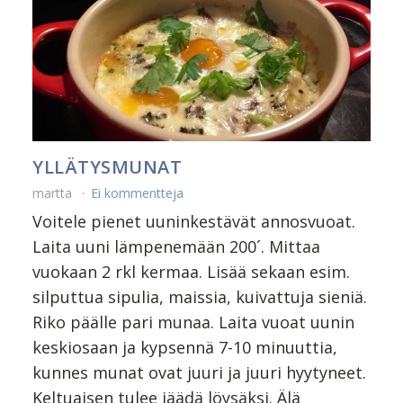
YLLÄTYSMUNAT
martta
Ei kommentteja
Voitele pienet uuninkestävät annosvuoat.
Laita uuni lämpenemään 200´. Mittaa
vuokaan 2 rkl kermaa. Lisää sekaan esim.
silputtua sipulia, maissia, kuivattuja sieniä.
Riko päälle pari munaa. Laita vuoat uunin
keskiosaan ja kypsennä 7-10 minuuttia,
kunnes munat ovat juuri ja juuri hyytyneet.
Keltuaisen tulee jäädä löysäksi. Älä