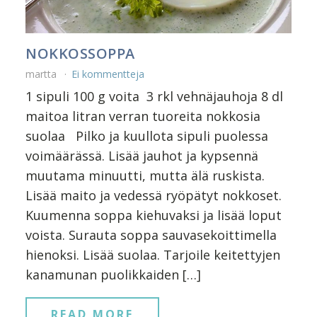
NOKKOSSOPPA
martta
Ei kommentteja
1 sipuli 100 g voita 3 rkl vehnäjauhoja 8 dl
maitoa litran verran tuoreita nokkosia
suolaa Pilko ja kuullota sipuli puolessa
voimäärässä. Lisää jauhot ja kypsennä
muutama minuutti, mutta älä ruskista.
Lisää maito ja vedessä ryöpätyt nokkoset.
Kuumenna soppa kiehuvaksi ja lisää loput
voista. Surauta soppa sauvasekoittimella
hienoksi. Lisää suolaa. Tarjoile keitettyjen
kanamunan puolikkaiden […]
READ MORE