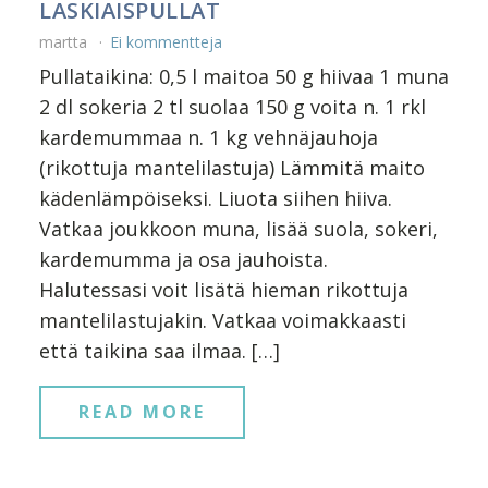
LASKIAISPULLAT
martta
Ei kommentteja
Pullataikina: 0,5 l maitoa 50 g hiivaa 1 muna
2 dl sokeria 2 tl suolaa 150 g voita n. 1 rkl
kardemummaa n. 1 kg vehnäjauhoja
(rikottuja mantelilastuja) Lämmitä maito
kädenlämpöiseksi. Liuota siihen hiiva.
Vatkaa joukkoon muna, lisää suola, sokeri,
kardemumma ja osa jauhoista.
Halutessasi voit lisätä hieman rikottuja
mantelilastujakin. Vatkaa voimakkaasti
että taikina saa ilmaa. […]
READ MORE