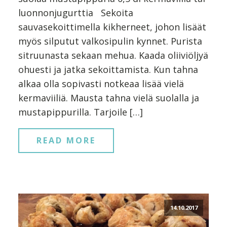
luonnonjugurttia Sekoita
sauvasekoittimella kikherneet, johon lisäät
myös silputut valkosipulin kynnet. Purista
sitruunasta sekaan mehua. Kaada oliiviöljyä
ohuesti ja jatka sekoittamista. Kun tahna
alkaa olla sopivasti notkeaa lisää vielä
kermaviiliä. Mausta tahna vielä suolalla ja
mustapippurilla. Tarjoile […]
READ MORE
14.10.2017