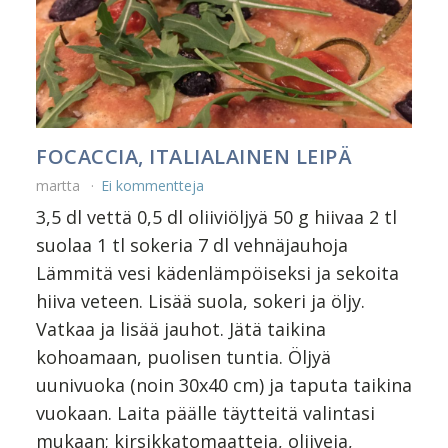
FOCACCIA, ITALIALAINEN LEIPÄ
martta
Ei kommentteja
3,5 dl vettä 0,5 dl oliiviöljyä 50 g hiivaa 2 tl
suolaa 1 tl sokeria 7 dl vehnäjauhoja
Lämmitä vesi kädenlämpöiseksi ja sekoita
hiiva veteen. Lisää suola, sokeri ja öljy.
Vatkaa ja lisää jauhot. Jätä taikina
kohoamaan, puolisen tuntia. Öljyä
uunivuoka (noin 30x40 cm) ja taputa taikina
vuokaan. Laita päälle täytteitä valintasi
mukaan; kirsikkatomaatteja, oliiveja,