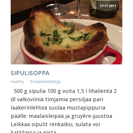
17.11.2017
SIPULISOPPA
martta
Ei kommentteja
500 g sipulia 100 g voita 1,5 l lihalientä 2
dl valkoviiniä timjamia persiljaa pari
laakerinlehteä suolaa mustapippuria
päälle: maalaisleipää ja gruyère-juustoa
Leikkaa sipulit renkaiksi, sulata voi
kattilassa ja pistä