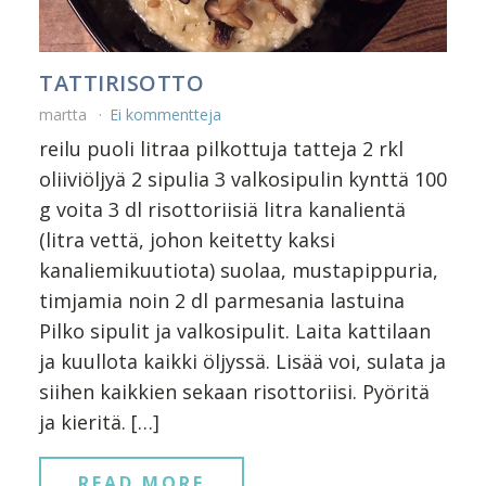
TATTIRISOTTO
martta
Ei kommentteja
reilu puoli litraa pilkottuja tatteja 2 rkl
oliiviöljyä 2 sipulia 3 valkosipulin kynttä 100
g voita 3 dl risottoriisiä litra kanalientä
(litra vettä, johon keitetty kaksi
kanaliemikuutiota) suolaa, mustapippuria,
timjamia noin 2 dl parmesania lastuina
Pilko sipulit ja valkosipulit. Laita kattilaan
ja kuullota kaikki öljyssä. Lisää voi, sulata ja
siihen kaikkien sekaan risottoriisi. Pyöritä
ja kieritä. […]
READ MORE