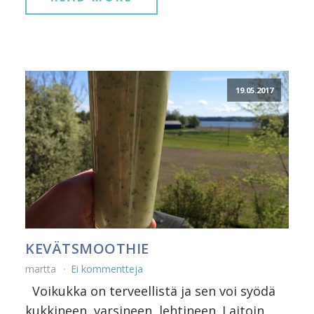
19.05.2017
KEVÄTSMOOTHIE
martta
Ei kommentteja
Voikukka on terveellistä ja sen voi syödä
kukkineen, varsineen, lehtineen. Laitoin