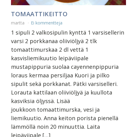
TOMAATTIKEITTO
martta
Ei kommentteja
1 sipuli 2 valkosipulin kynttä 1 varsisellerin
varsi 2 porkkanaa oliiviöljyä 2 tlk
tomaattimurskaa 2 dl vettä 1
kasvisliemikuutio leipäviipale
mustapippuria suolaa cayennenpippuria
loraus kermaa persiljaa Kuori ja pilko
sipulit sekä porkkanat. Pätki varsiselleri.
Lorauta kattilaan oliiviöljyä ja kuullota
kasviksia öljyssä. Lisää
joukkoon tomaattimurska, vesi ja
liemikuutio. Anna keiton porista pienellä
lämmöllä noin 20 minuuttia. Laita
leipäviipale […]