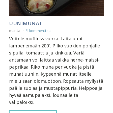
UUNIMUNAT
martta
Ei kommentteja
Voitele muffinssivuoka. Laita uuni
lämpenemään 200´. Pilko vuokien pohjalle
sipulia, tomaattia ja kinkkua. Väriä
antamaan voi laittaa vaikka herne-maissi-
paprikaa. Riko muna per vuoka ja pistä
munat uuniin. Kypsennä munat itselle
mieluisaan olomuotoon. Ropsauta myllystä
päälle suolaa ja mustapippuria. Helppoa ja
hyvää aamupalaksi, lounaalle tai
välipaloiksi.