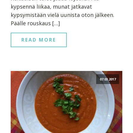
kypsennä liikaa, munat jatkavat
kypsymistään vielä uunista oton jälkeen.
Päälle rouskaus […]
READ MORE
07.03.2017