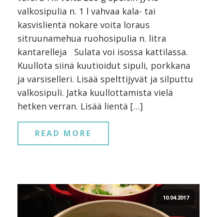
valkosipulia n. 1 l vahvaa kala- tai
kasvislientä nokare voita loraus
sitruunamehua ruohosipulia n. litra
kantarelleja Sulata voi isossa kattilassa.
Kuullota siinä kuutioidut sipuli, porkkana
ja varsiselleri. Lisää spelttijyvät ja silputtu
valkosipuli. Jatka kuullottamista vielä
hetken verran. Lisää lientä […]
READ MORE
10.04.2017