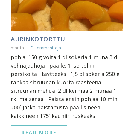
AURINKOTORTTU
martta
Ei kommentteja
pohja: 150 g voita 1 dl sokeria 1 muna 3 dl
vehnäjauhoja päälle: 1 iso tölkki
persikoita täytteeksi: 1,5 dl sokeria 250 g
rahkaa sitruunan kuorta raasteena
sitruunan mehua 2 dl kermaa 2 munaa 1
rkl maizenaa Paista ensin pohjaa 10 min
200´ Jatka paistamista päällisineen
kaikkineen 175´ kauniin ruskeaksi
READ MORE