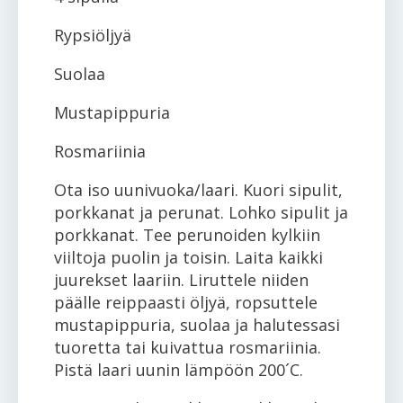
Rypsiöljyä
Suolaa
Mustapippuria
Rosmariinia
Ota iso uunivuoka/laari. Kuori sipulit,
porkkanat ja perunat. Lohko sipulit ja
porkkanat. Tee perunoiden kylkiin
viiltoja puolin ja toisin. Laita kaikki
juurekset laariin. Liruttele niiden
päälle reippaasti öljyä, ropsuttele
mustapippuria, suolaa ja halutessasi
tuoretta tai kuivattua rosmariinia.
Pistä laari uunin lämpöön 200´C.