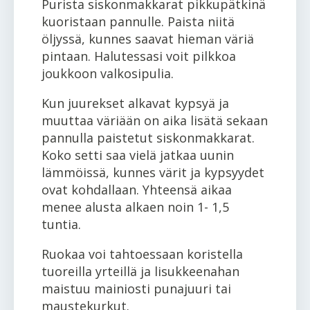
Purista siskonmakkarat pikkupätkinä
kuoristaan pannulle. Paista niitä
öljyssä, kunnes saavat hieman väriä
pintaan. Halutessasi voit pilkkoa
joukkoon valkosipulia.
Kun juurekset alkavat kypsyä ja
muuttaa väriään on aika lisätä sekaan
pannulla paistetut siskonmakkarat.
Koko setti saa vielä jatkaa uunin
lämmöissä, kunnes värit ja kypsyydet
ovat kohdallaan. Yhteensä aikaa
menee alusta alkaen noin 1- 1,5
tuntia.
Ruokaa voi tahtoessaan koristella
tuoreilla yrteillä ja lisukkeenahan
maistuu mainiosti punajuuri tai
maustekurkut.