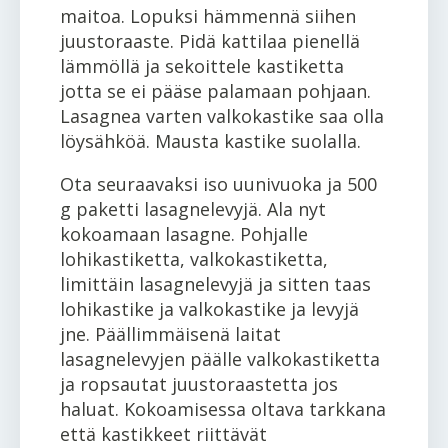
maitoa. Lopuksi hämmennä siihen
juustoraaste. Pidä kattilaa pienellä
lämmöllä ja sekoittele kastiketta
jotta se ei pääse palamaan pohjaan.
Lasagnea varten valkokastike saa olla
löysähköä. Mausta kastike suolalla.
Ota seuraavaksi iso uunivuoka ja 500
g paketti lasagnelevyjä. Ala nyt
kokoamaan lasagne. Pohjalle
lohikastiketta, valkokastiketta,
limittäin lasagnelevyjä ja sitten taas
lohikastike ja valkokastike ja levyjä
jne. Päällimmäisenä laitat
lasagnelevyjen päälle valkokastiketta
ja ropsautat juustoraastetta jos
haluat. Kokoamisessa oltava tarkkana
että kastikkeet riittävät