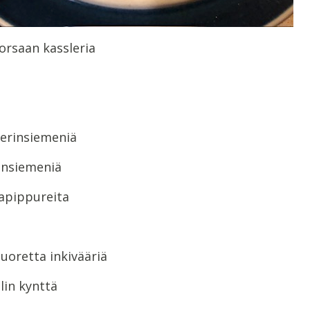
orsaan kassleria
terinsiemeniä
ansiemeniä
tapippureita
tuoretta inkivääriä
lin kynttä