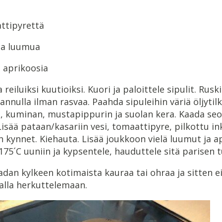
attipyrettä
ua luumua
a aprikoosia
 reiluiksi kuutioiksi. Kuori ja paloittele sipulit. Ruski
nnulla ilman rasvaa. Paahda sipuleihin väriä öljytil
n, kuminan, mustapippurin ja suolan kera. Kaada seo
isää pataan/kasariin vesi, tomaattipyre, pilkottu ink
n kynnet. Kiehauta. Lisää joukkoon vielä luumut ja ap
175´C uuniin ja kypsentele, hauduttele sitä parisen t
adan kylkeen kotimaista kauraa tai ohraa ja sitten e
oalla herkuttelemaan.