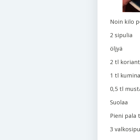
Noin kilo p
2 sipulia
öljyä
2 tl korian
1 tl kumin
0,5 tl mus
Suolaa
Pieni pala 
3 valkosipu