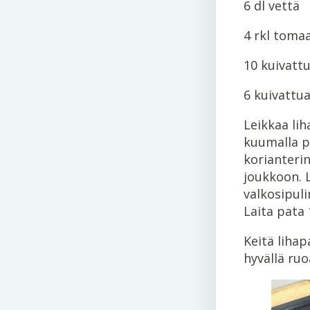
6 dl vettä
4 rkl toma
10 kuivatt
6 kuivattu
Leikkaa liha
kuumalla pa
korianteri
joukkoon. L
valkosipuli
Laita pata 
Keitä lihap
hyvällä ru