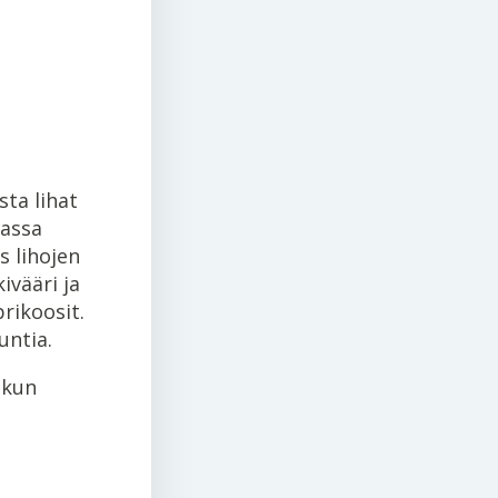
sta lihat
kassa
s lihojen
ivääri ja
rikoosit.
untia.
ikun