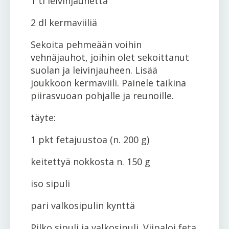
1 tl leivinjauhetta
2 dl kermaviiliä
Sekoita pehmeään voihin
vehnäjauhot, joihin olet sekoittanut
suolan ja leivinjauheen. Lisää
joukkoon kermaviili. Painele taikina
piirasvuoan pohjalle ja reunoille.
täyte:
1 pkt fetajuustoa (n. 200 g)
keitettyä nokkosta n. 150 g
iso sipuli
pari valkosipulin kynttä
Pilko sipuli ja valkosipuli. Viipaloi feta.