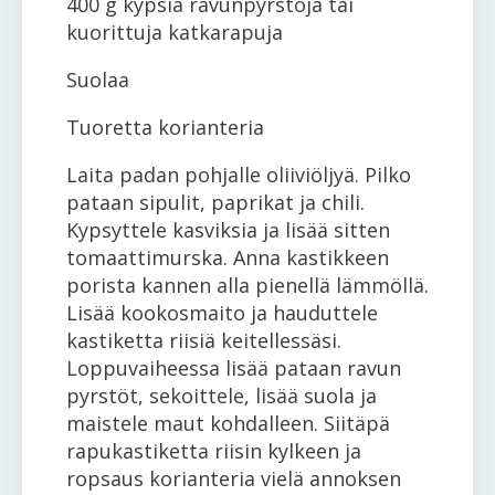
400 g kypsiä ravunpyrstöjä tai
kuorittuja katkarapuja
Suolaa
Tuoretta korianteria
Laita padan pohjalle oliiviöljyä. Pilko
pataan sipulit, paprikat ja chili.
Kypsyttele kasviksia ja lisää sitten
tomaattimurska. Anna kastikkeen
porista kannen alla pienellä lämmöllä.
Lisää kookosmaito ja hauduttele
kastiketta riisiä keitellessäsi.
Loppuvaiheessa lisää pataan ravun
pyrstöt, sekoittele, lisää suola ja
maistele maut kohdalleen. Siitäpä
rapukastiketta riisin kylkeen ja
ropsaus korianteria vielä annoksen