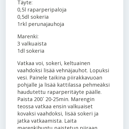
Täyte:
0,5l raparperipaloja
0,5dl sokeria
1rkl perunajauhoja
Marenki:
3 valkuaista
1dl sokeria
Vatkaa voi, sokeri, keltuainen
vaahdoksi lisää vehnäjauhot. Lopuksi
vesi. Painele taikina piirakkavuoan
pohjalle ja lisää kattilassa pehmeäksi
haudutettu raparperitäyte päälle.
Paista 200´ 20-25min. Marengin
teossa vatkaa ensin valkuaiset
kovaksi vaahdoksi, lisää sokeri ja
jatka vatkaamista. Laita
marenkihuntu paistetun piiraan