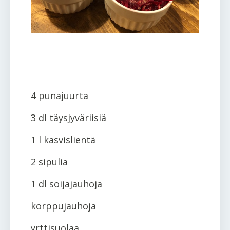
4 punajuurta
3 dl täysjyväriisiä
1 l kasvislientä
2 sipulia
1 dl soijajauhoja
korppujauhoja
yrttisuolaa