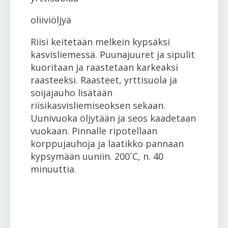
oliiviöljyä
Riisi keitetään melkein kypsäksi
kasvisliemessä. Puunajuuret ja sipulit
kuoritaan ja raastetaan karkeaksi
raasteeksi. Raasteet, yrttisuola ja
soijajauho lisätään
riisikasvisliemiseoksen sekaan.
Uunivuoka öljytään ja seos kaadetaan
vuokaan. Pinnalle ripotellaan
korppujauhoja ja laatikko pannaan
kypsymään uuniin. 200´C, n. 40
minuuttia.