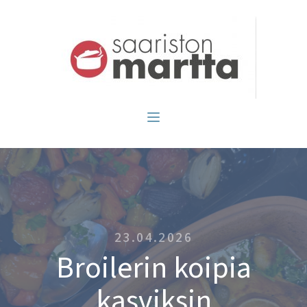
23.04.2026
Broilerin koipia
kasviksin