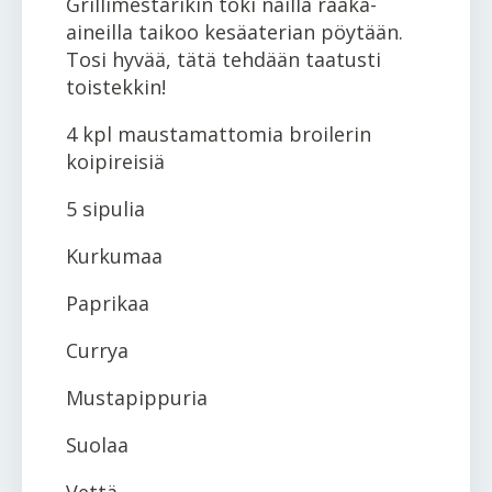
Grillimestarikin toki näillä raaka-
aineilla taikoo kesäaterian pöytään.
Tosi hyvää, tätä tehdään taatusti
toistekkin!
4 kpl maustamattomia broilerin
koipireisiä
5 sipulia
Kurkumaa
Paprikaa
Currya
Mustapippuria
Suolaa
Vettä