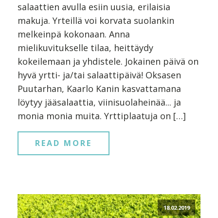
salaattien avulla esiin uusia, erilaisia
makuja. Yrteillä voi korvata suolankin
melkeinpä kokonaan. Anna
mielikuvitukselle tilaa, heittäydy
kokeilemaan ja yhdistele. Jokainen päivä on
hyvä yrtti- ja/tai salaattipäivä! Oksasen
Puutarhan, Kaarlo Kanin kasvattamana
löytyy jääsalaattia, viinisuolaheinää... ja
monia monia muita. Yrttiplaatuja on […]
READ MORE
18.02.2019