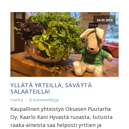
04.03.2019
YLLÄTÄ YRTEILLÄ, SÄVÄYTÄ
SALAATEILLA!
martta
Ei kommentteja
Kaupallinen yhteistyö Oksasen Puutarha
Oy, Kaarlo Kani Hyvästä ruoasta, tutuista
raaka-aineista saa helposti yrttien ja