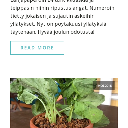
teippasin niihin ripustuslangat. Numeroin
tietty jokaisen ja sujautin askeihin
yllätykset. Nyt on pöytäkuusi yllätyksiä
täytenään. Hyvää joulun odotusta!
READ MORE
19.06.2018