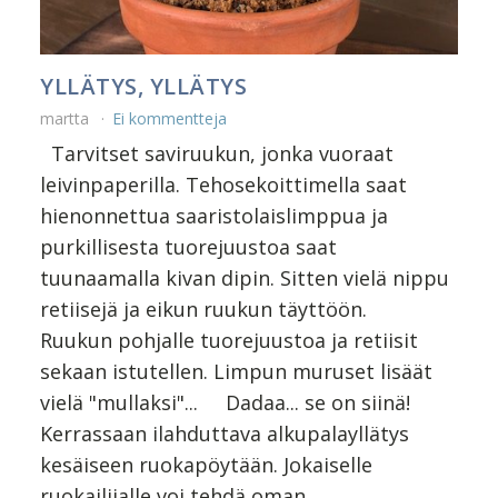
YLLÄTYS, YLLÄTYS
martta
Ei kommentteja
Tarvitset saviruukun, jonka vuoraat
leivinpaperilla. Tehosekoittimella saat
hienonnettua saaristolaislimppua ja
purkillisesta tuorejuustoa saat
tuunaamalla kivan dipin. Sitten vielä nippu
retiisejä ja eikun ruukun täyttöön.
Ruukun pohjalle tuorejuustoa ja retiisit
sekaan istutellen. Limpun muruset lisäät
vielä "mullaksi"... Dadaa... se on siinä!
Kerrassaan ilahduttava alkupalayllätys
kesäiseen ruokapöytään. Jokaiselle
ruokailijalle voi tehdä oman