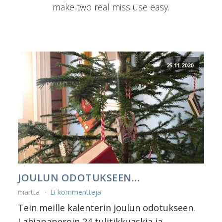
make two real miss use easy.
25.11.2020
JOULUN ODOTUKSEEN...
martta
Ei kommentteja
Tein meille kalenterin joulun odotukseen.
Lahjapaperoin 24 tulitikkuaskia ja