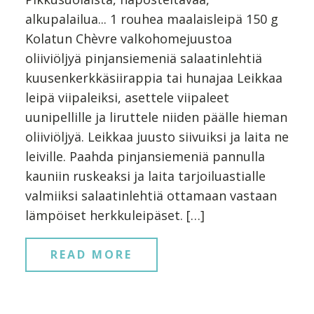
alkupalailua... 1 rouhea maalaisleipä 150 g
Kolatun Chèvre valkohomejuustoa
oliiviöljyä pinjansiemeniä salaatinlehtiä
kuusenkerkkäsiirappia tai hunajaa Leikkaa
leipä viipaleiksi, asettele viipaleet
uunipellille ja liruttele niiden päälle hieman
oliiviöljyä. Leikkaa juusto siivuiksi ja laita ne
leiville. Paahda pinjansiemeniä pannulla
kauniin ruskeaksi ja laita tarjoiluastialle
valmiiksi salaatinlehtiä ottamaan vastaan
lämpöiset herkkuleipäset. […]
READ MORE