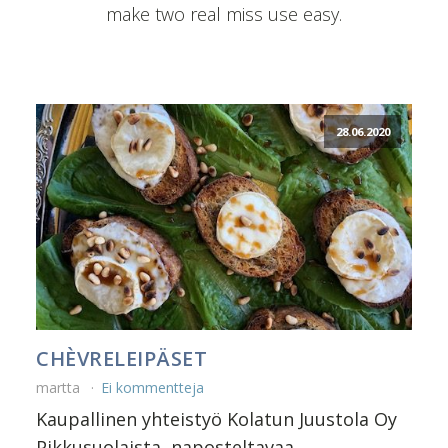
make two real miss use easy.
28.06.2020
CHÈVRELEIPÄSET
martta
Ei kommentteja
Kaupallinen yhteistyö Kolatun Juustola Oy
Pikkusuolaista, naposteltavaa,