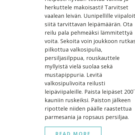
herkuttele makoisasti! Tarvitset
vaalean leivän. Uunipellille viipaloi
siitä tarvittavan leipämäärän. Ota
reilu pala pehmeäksi lämmitettyä
voita. Sekoita voin joukkoon rutkas
pilkottua valkosipulia,
persiljasilppua, rouskauttele
myllyistä vielä suolaa sekä
mustapippuria. Levitä
valkosipulivoita reilusti
leipäviipaleille. Paista leipäset 200
kauniin ruskeiksi. Paiston jälkeen
ripottele niiden päälle raastettua
parmesania ja ropsaus persiljaa.
READ MORE