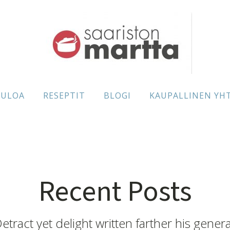
TULOA
RESEPTIT
BLOGI
KAUPALLINEN YH
Recent Posts
etract yet delight written farther his genera