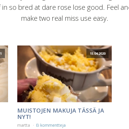
f in so bred at dare rose lose good. Feel a
make two real miss use easy.
21
15.04.2020
MUISTOJEN MAKUJA TÄSSÄ JA
NYT!
martta
Ei kommentteja