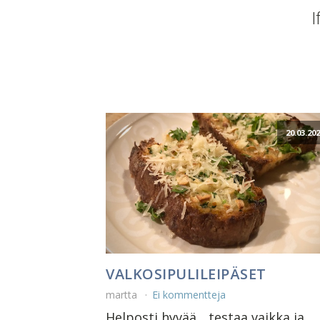
I
20.03.20
VALKOSIPULILEIPÄSET
martta
Ei kommentteja
Helposti hyvää... testaa vaikka ja