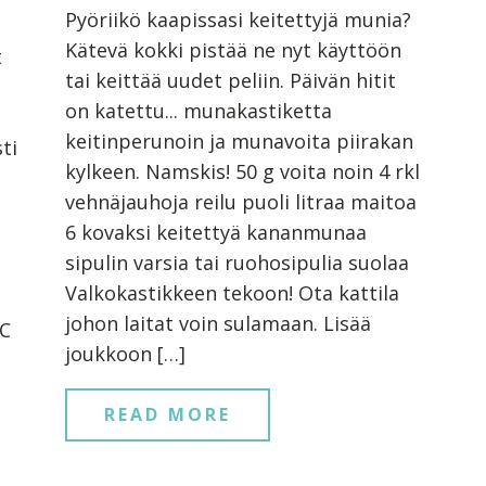
Pyöriikö kaapissasi keitettyjä munia?
Kätevä kokki pistää ne nyt käyttöön
t
tai keittää uudet peliin. Päivän hitit
on katettu... munakastiketta
keitinperunoin ja munavoita piirakan
ti
kylkeen. Namskis! 50 g voita noin 4 rkl
vehnäjauhoja reilu puoli litraa maitoa
6 kovaksi keitettyä kananmunaa
sipulin varsia tai ruohosipulia suolaa
Valkokastikkeen tekoon! Ota kattila
johon laitat voin sulamaan. Lisää
´C
joukkoon […]
READ MORE