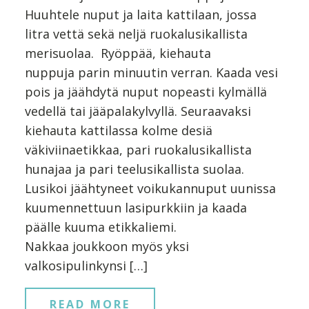
Huuhtele nuput ja laita kattilaan, jossa
litra vettä sekä neljä ruokalusikallista
merisuolaa. Ryöppää, kiehauta
nuppuja parin minuutin verran. Kaada vesi
pois ja jäähdytä nuput nopeasti kylmällä
vedellä tai jääpalakylvyllä. Seuraavaksi
kiehauta kattilassa kolme desiä
väkiviinaetikkaa, pari ruokalusikallista
hunajaa ja pari teelusikallista suolaa.
Lusikoi jäähtyneet voikukannuput uunissa
kuumennettuun lasipurkkiin ja kaada
päälle kuuma etikkaliemi.
Nakkaa joukkoon myös yksi
valkosipulinkynsi […]
READ MORE