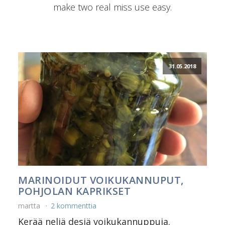
make two real miss use easy.
31.05.2018
MARINOIDUT VOIKUKANNUPUT,
POHJOLAN KAPRIKSET
martta
2 kommenttia
Kerää neljä desiä voikukannuppuja.