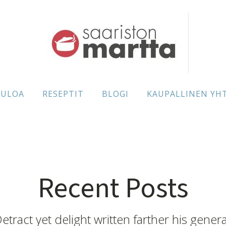
TULOA
RESEPTIT
BLOGI
KAUPALLINEN YH
Recent Posts
etract yet delight written farther his genera