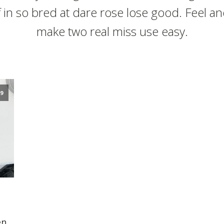
f in so bred at dare rose lose good. Feel a
make two real miss use easy.
19
en