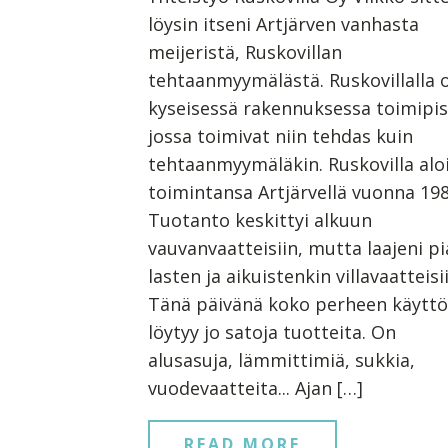
löysin itseni Artjärven vanhasta
meijeristä, Ruskovillan
tehtaanmyymälästä. Ruskovillalla 
kyseisessä rakennuksessa toimipis
jossa toimivat niin tehdas kuin
tehtaanmyymäläkin. Ruskovilla aloi
toimintansa Artjärvellä vuonna 198
Tuotanto keskittyi alkuun
vauvanvaatteisiin, mutta laajeni p
lasten ja aikuistenkin villavaatteisi
Tänä päivänä koko perheen käytt
löytyy jo satoja tuotteita. On
alusasuja, lämmittimiä, sukkia,
vuodevaatteita... Ajan […]
READ MORE