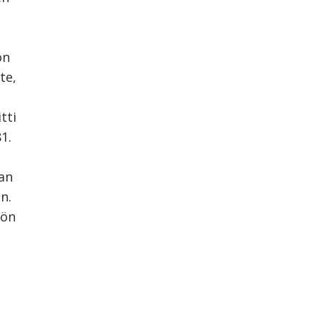
on
te,
tti
1.
ian
in.
öön