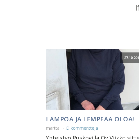
I
27.10.20
LÄMPÖÄ JA LEMPEÄÄ OLOA!
martta
Ei kommentteja
Yhteistyö Ruskovilla Oy Viikko sitt