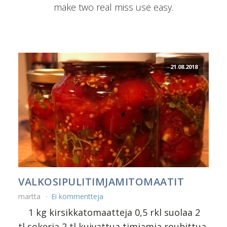
make two real miss use easy.
21.08.2018
VALKOSIPULITIMJAMITOMAATIT
martta
Ei kommentteja
1 kg kirsikkatomaatteja 0,5 rkl suolaa 2
tl sokeria 2 tl kuivattua timjamia rouhittua