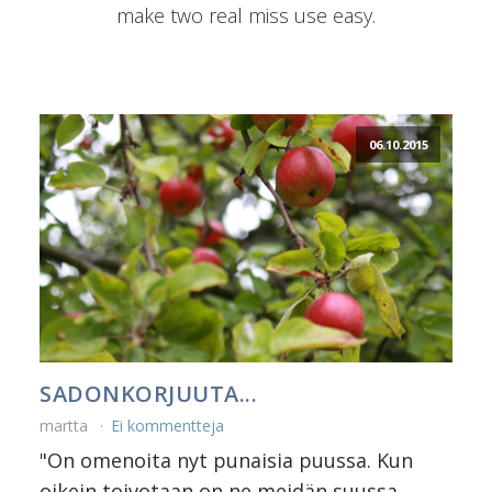
make two real miss use easy.
06.10.2015
SADONKORJUUTA...
martta
Ei kommentteja
"On omenoita nyt punaisia puussa. Kun
oikein toivotaan on ne meidän suussa.