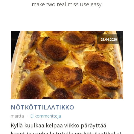
make two real miss use easy.
21.04.2020
NÖTKÖTTILAATIKKO
martta
Ei kommentteja
Kyllä kuulkaa kelpaa viikko päräyttää
käyntiin vanhalla tutulla nötköttilaatikolla!