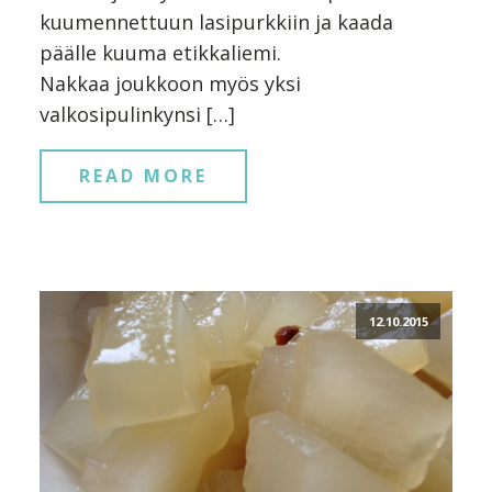
kuumennettuun lasipurkkiin ja kaada
päälle kuuma etikkaliemi.
Nakkaa joukkoon myös yksi
valkosipulinkynsi […]
READ MORE
12.10.2015