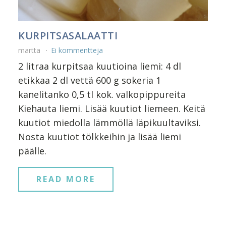
KURPITSASALAATTI
martta
Ei kommentteja
2 litraa kurpitsaa kuutioina liemi: 4 dl
etikkaa 2 dl vettä 600 g sokeria 1
kanelitanko 0,5 tl kok. valkopippureita
Kiehauta liemi. Lisää kuutiot liemeen. Keitä
kuutiot miedolla lämmöllä läpikuultaviksi.
Nosta kuutiot tölkkeihin ja lisää liemi
päälle.
READ MORE