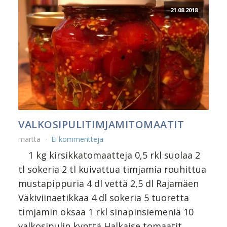
21.08.2018
VALKOSIPULITIMJAMITOMAATIT
martta
Ei kommentteja
1 kg kirsikkatomaatteja 0,5 rkl suolaa 2
tl sokeria 2 tl kuivattua timjamia rouhittua
mustapippuria 4 dl vettä 2,5 dl Rajamäen
Väkiviinaetikkaa 4 dl sokeria 5 tuoretta
timjamin oksaa 1 rkl sinapinsiemeniä 10
valkosipulin kynttä Halkaise tomaatit