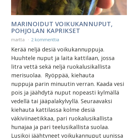
MARINOIDUT VOIKUKANNUPUT,
POHJOLAN KAPRIKSET
martta
2 kommenttia
Kerää neljä desiä voikukannuppuja.
Huuhtele nuput ja laita kattilaan, jossa
litra vettä sekä neljä ruokalusikallista
merisuolaa. Ryöppää, kiehauta
nuppuja parin minuutin verran. Kaada vesi
pois ja jäähdytä nuput nopeasti kylmällä
vedellä tai jääpalakylvyllä. Seuraavaksi
kiehauta kattilassa kolme desiä
väkiviinaetikkaa, pari ruokalusikallista
hunajaa ja pari teelusikallista suolaa.
Lusikoi jäähtyneet voikukannuput uunissa