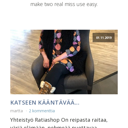
make two real miss use easy.
01.11.2019
KATSEEN KÄÄNTÄVÄÄ...
martta
2 kommenttia
Yhteistyö Ratiashop On reipasta raitaa,
väriä elämään, pehmeää puettavaa...