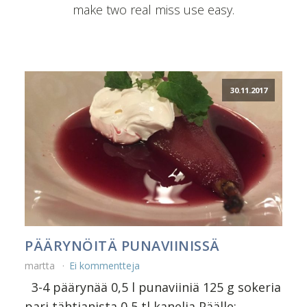
make two real miss use easy.
30.11.2017
PÄÄRYNÖITÄ PUNAVIINISSÄ
martta
Ei kommentteja
3-4 päärynää 0,5 l punaviiniä 125 g sokeria
pari tähtianista 0,5 tl kanelia Päälle: