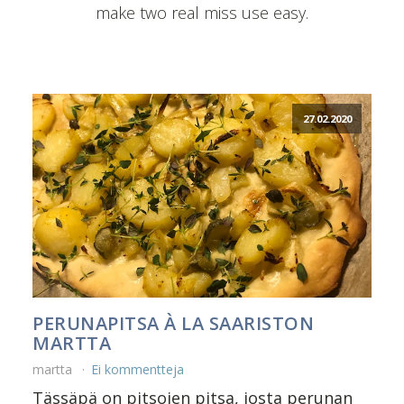
make two real miss use easy.
27.02.2020
PERUNAPITSA À LA SAARISTON
MARTTA
martta
Ei kommentteja
Tässäpä on pitsojen pitsa, josta perunan