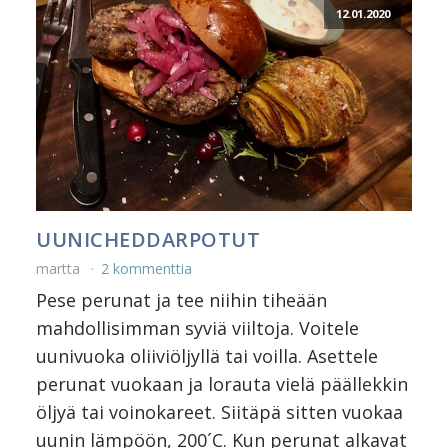
12.01.2020
UUNICHEDDARPOTUT
martta
2 kommenttia
Pese perunat ja tee niihin tiheään
mahdollisimman syviä viiltoja. Voitele
uunivuoka oliiviöljyllä tai voilla. Asettele
perunat vuokaan ja lorauta vielä päällekkin
öljyä tai voinokareet. Siitäpä sitten vuokaa
uunin lämpöön, 200´C. Kun perunat alkavat