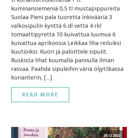
kuminansiemeniä 0,5 tl mustapippureita
Suolaa Pieni pala tuoretta inkivääriä 3
valkosipulin kynttä 6 dl vettä 4 rkl
tomaattipyrettä 10 kuivattua luumua 6
kuivattua aprikoosia Leikkaa liha reiluiksi
kuutioiksi. Kuori ja paloittele sipulit.
Ruskista lihat kuumalla pannulla ilman
rasvaa. Paahda sipuleihin väriä öljytilkassa
korianterin, […]
READ MORE
20.12.2022