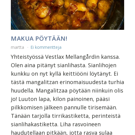
MAKUA PÖYTÄÄN!
martta
Ei kommentteja
Yhteistyössä Vestlax Mellangårdin kanssa.
Olen aina pitänyt sianlihasta. Sianlihojen
kunkku on nyt kyllä keittiööni löytänyt. Ei
tästä mangalitzan erinomaisuudesta turhia
huudella. Mangalitzaa pöytään niinkuin olis
jo! Luuton lapa, kilon painoinen, pääsi
pilkkomisen jälkeen pannulle tirisemään.
Tänään tarjolla tirrikastiketta, perinteistä
sianlihakastiketta. Liha rasvoineen
haudutellaan pitkään, jotta rasva sulaa