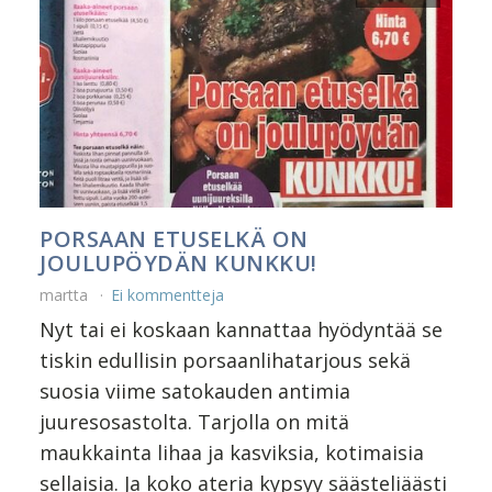
PORSAAN ETUSELKÄ ON
JOULUPÖYDÄN KUNKKU!
martta
Ei kommentteja
Nyt tai ei koskaan kannattaa hyödyntää se
tiskin edullisin porsaanlihatarjous sekä
suosia viime satokauden antimia
juuresosastolta. Tarjolla on mitä
maukkainta lihaa ja kasviksia, kotimaisia
sellaisia. Ja koko ateria kypsyy säästeliäästi