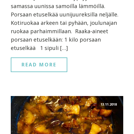
samassa uunissa samoilla lämmöillä.
Porsaan etuselkää uunijuureksilla neljälle.
Kotiruokaa arkeen tai pyhään, joulunajan
ruokaa parhaimmillaan. Raaka-aineet
porsaan etuselkään: 1 kilo porsaan
etuselkää 1 sipuli […]
READ MORE
13.11.2018