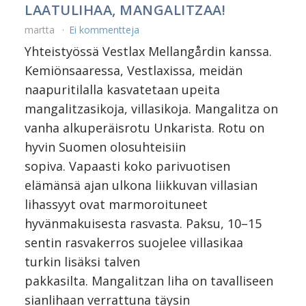
LAATULIHAA, MANGALITZAA!
martta
Ei kommentteja
Yhteistyössä Vestlax Mellangårdin kanssa.
Kemiönsaaressa, Vestlaxissa, meidän
naapuritilalla kasvatetaan upeita
mangalitzasikoja, villasikoja. Mangalitza on
vanha alkuperäisrotu Unkarista. Rotu on
hyvin Suomen olosuhteisiin
sopiva. Vapaasti koko parivuotisen
elämänsä ajan ulkona liikkuvan villasian
lihassyyt ovat marmoroituneet
hyvänmakuisesta rasvasta. Paksu, 10–15
sentin rasvakerros suojelee villasikaa
turkin lisäksi talven
pakkasilta. Mangalitzan liha on tavalliseen
sianlihaan verrattuna täysin