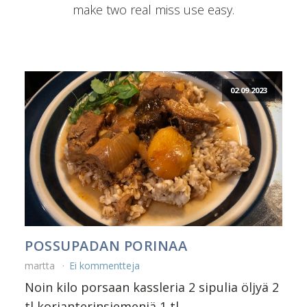
make two real miss use easy.
02.09.2023
POSSUPADAN PORINAA
martta
Ei kommentteja
Noin kilo porsaan kassleria 2 sipulia öljyä 2
tl korianterinsiemeniä 1 tl