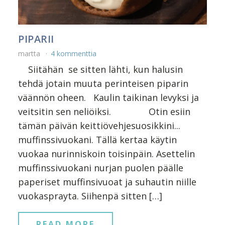
PIPARII
martta
4 kommenttia
Siitähän se sitten lähti, kun halusin
tehdä jotain muuta perinteisen piparin
väännön oheen. Kaulin taikinan levyksi ja
veitsitin sen neliöiksi. Otin esiin
tämän päivän keittiövehjesuosikkini...
muffinssivuokani. Tällä kertaa käytin
vuokaa nurinniskoin toisinpäin. Asettelin
muffinssivuokani nurjan puolen päälle
paperiset muffinsivuoat ja suhautin niille
vuokasprayta. Siihenpä sitten […]
READ MORE