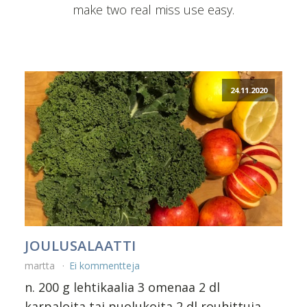
make two real miss use easy.
24.11.2020
JOULUSALAATTI
martta
Ei kommentteja
n. 200 g lehtikaalia 3 omenaa 2 dl
karpaloita tai puolukoita 2 dl rouhittuja