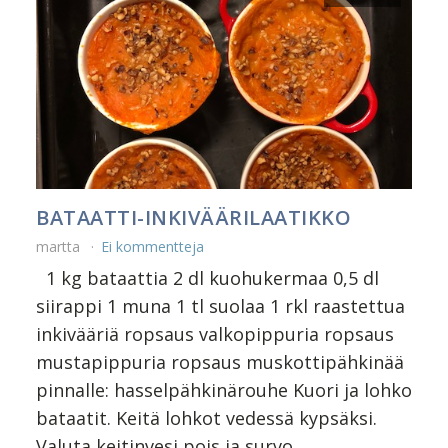
BATAATTI-INKIVÄÄRILAATIKKO
martta
Ei kommentteja
1 kg bataattia 2 dl kuohukermaa 0,5 dl
siirappi 1 muna 1 tl suolaa 1 rkl raastettua
inkivääriä ropsaus valkopippuria ropsaus
mustapippuria ropsaus muskottipähkinää
pinnalle: hasselpähkinärouhe Kuori ja lohko
bataatit. Keitä lohkot vedessä kypsäksi.
Valuta keitinvesi pois ja survo