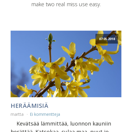
make two real miss use easy.
07.05.2018
HERÄÄMISIÄ
martta
Ei kommentteja
Kevätsää lämmittää, luonnon kauniin
herättää. Katsokaa, sulaa maa, puut jo