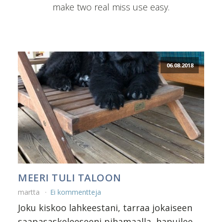
make two real miss use easy.
06.08.2018
MEERI TULI TALOON
martta
Ei kommentteja
Joku kiskoo lahkeestani, tarraa jokaiseen
saapasaskeleeseeni pihamaalla, hapuilee