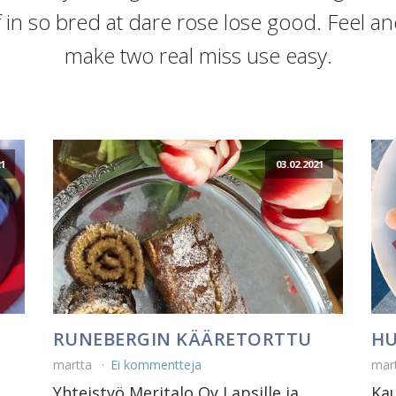
f in so bred at dare rose lose good. Feel a
make two real miss use easy.
21
03.02.2021
RUNEBERGIN KÄÄRETORTTU
HU
martta
Ei kommentteja
mar
Yhteistyö Meritalo Oy Lapsille ja
Kau