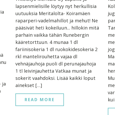
lapsenmielisille löytyy nyt herkullisia
Kol
ia
uutuuksia Meritalolta- Koiramäen
jug
raparperi-vadelmahillot ja mehut! Ne
par
pääsivät heti kokeiluun... hillokin mitä
Tar
parhain vaikka tähän Runebergin
me
kääretorttuun. 4 munaa 1 dl
meh
fariinisokeria 1 dl ruokokidesokeria 2
jog
ää
rkl mantelirouhetta vajaa dl
Mak
nnu
vehnäjauhoja puoli dl perunajauhoja
ma
1 tl leivinjauhetta Vatkaa munat ja
her
sokerit vaahdoksi. Lisää kaikki loput
Mu
 ja
ainekset […]
meh
a
var
kui
READ MORE