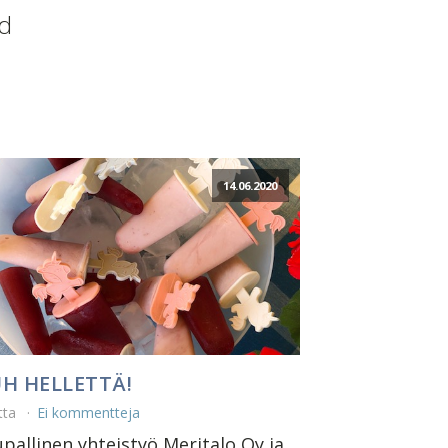
nd
14.06.2020
H HELLETTÄ!
tta
Ei kommentteja
pallinen yhteistyö Meritalo Oy ja