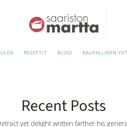
TULOA
RESEPTIT
BLOGI
KAUPALLINEN YH
Recent Posts
etract yet delight written farther his genera