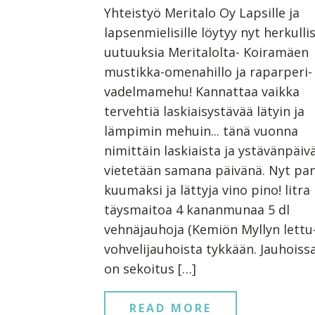
Yhteistyö Meritalo Oy Lapsille ja
lapsenmielisille löytyy nyt herkullis
uutuuksia Meritalolta- Koiramäen
mustikka-omenahillo ja raparperi-
vadelmamehu! Kannattaa vaikka
tervehtiä laskiaisystävää lätyin ja
lämpimin mehuin... tänä vuonna
nimittäin laskiaista ja ystävänpäiv
vietetään samana päivänä. Nyt pa
kuumaksi ja lättyja vino pino! litra
täysmaitoa 4 kananmunaa 5 dl
vehnäjauhoja (Kemiön Myllyn lettu-
vohvelijauhoista tykkään. Jauhoiss
on sekoitus […]
READ MORE