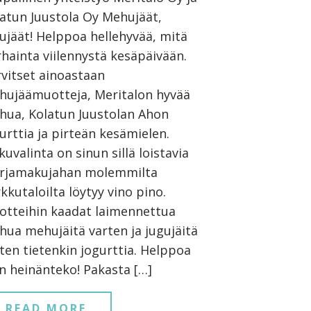
atun Juustola Oy Mehujäät,
ujäät! Helppoa hellehyvää, mitä
hainta viilennystä kesäpäivään.
vitset ainoastaan
hujäämuotteja, Meritalon hyvää
ua, Kolatun Juustolan Ahon
urttia ja pirteän kesämielen.
uvalinta on sinun sillä loistavia
rjamakujahan molemmilta
kkutaloilta löytyy vino pino.
otteihin kaadat laimennettua
ua mehujäitä varten ja jugujäitä
ten tietenkin jogurttia. Helppoa
n heinänteko! Pakasta […]
READ MORE