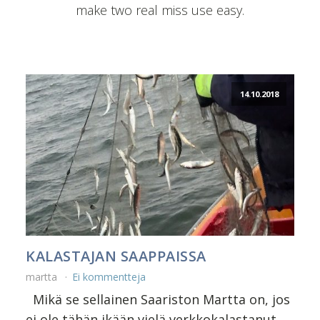
make two real miss use easy.
14.10.2018
KALASTAJAN SAAPPAISSA
martta
Ei kommentteja
Mikä se sellainen Saariston Martta on, jos
ei ole tähän ikään vielä verkkokalastanut