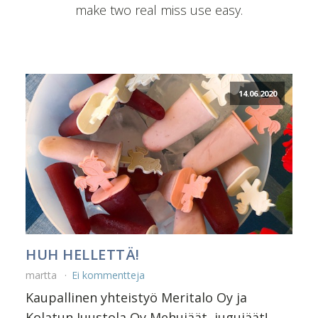
make two real miss use easy.
14.06.2020
HUH HELLETTÄ!
martta
Ei kommentteja
Kaupallinen yhteistyö Meritalo Oy ja
Kolatun Juustola Oy Mehujäät, jugujäät!