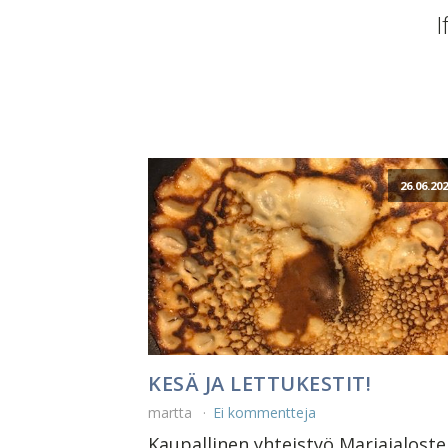
I
26.06.20
KESÄ JA LETTUKESTIT!
martta
Ei kommentteja
Kaupallinen yhteistyö Marjajaloste