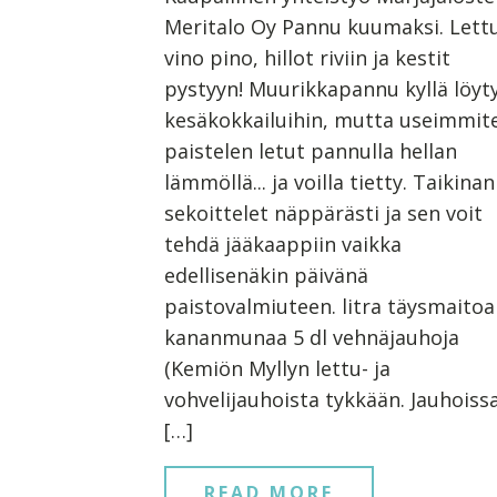
Meritalo Oy Pannu kuumaksi. Lett
vino pino, hillot riviin ja kestit
pystyyn! Muurikkapannu kyllä löyt
kesäkokkailuihin, mutta useimmit
paistelen letut pannulla hellan
lämmöllä... ja voilla tietty. Taikinan
sekoittelet näppärästi ja sen voit
tehdä jääkaappiin vaikka
edellisenäkin päivänä
paistovalmiuteen. litra täysmaitoa
kananmunaa 5 dl vehnäjauhoja
(Kemiön Myllyn lettu- ja
vohvelijauhoista tykkään. Jauhoiss
[…]
READ MORE