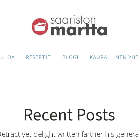
TULOA
RESEPTIT
BLOGI
KAUPALLINEN YH
Recent Posts
etract yet delight written farther his genera