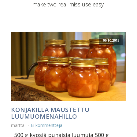
make two real miss use easy.
06.10.2015
KONJAKILLA MAUSTETTU
LUUMUOMENAHILLO
martta
Ei kommentteja
500 g kypsiä punaisia luumuja 500 g