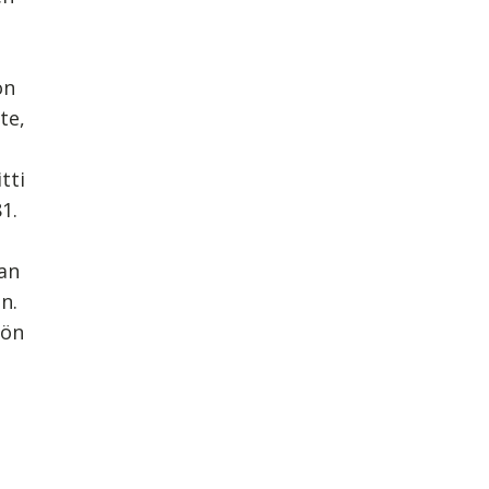
on
te,
tti
1.
ian
in.
öön