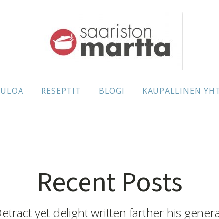
TULOA
RESEPTIT
BLOGI
KAUPALLINEN YH
Recent Posts
etract yet delight written farther his genera