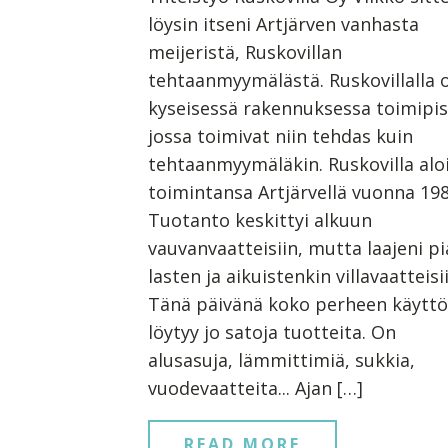
löysin itseni Artjärven vanhasta
meijeristä, Ruskovillan
tehtaanmyymälästä. Ruskovillalla 
kyseisessä rakennuksessa toimipis
jossa toimivat niin tehdas kuin
tehtaanmyymäläkin. Ruskovilla aloi
toimintansa Artjärvellä vuonna 198
Tuotanto keskittyi alkuun
vauvanvaatteisiin, mutta laajeni p
lasten ja aikuistenkin villavaatteisi
Tänä päivänä koko perheen käytt
löytyy jo satoja tuotteita. On
alusasuja, lämmittimiä, sukkia,
vuodevaatteita... Ajan […]
READ MORE