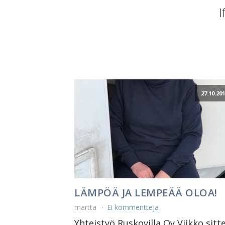
I
27.10.20
LÄMPÖÄ JA LEMPEÄÄ OLOA!
martta
Ei kommentteja
Yhteistyö Ruskovilla Oy Viikko sitt