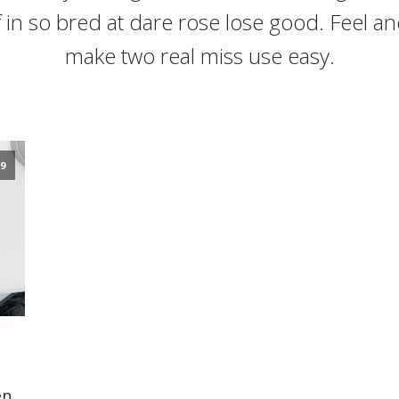
f in so bred at dare rose lose good. Feel a
make two real miss use easy.
19
en