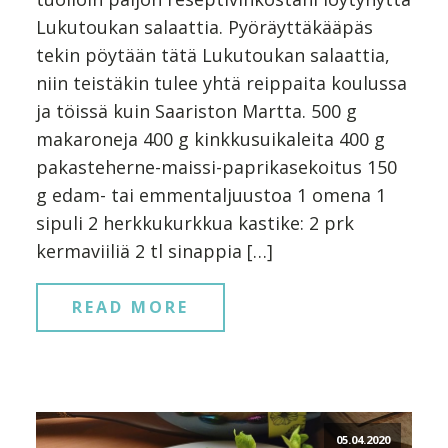
Lukutoukan salaattia. Pyöräyttäkääpäs
tekin pöytään tätä Lukutoukan salaattia,
niin teistäkin tulee yhtä reippaita koulussa
ja töissä kuin Saariston Martta. 500 g
makaroneja 400 g kinkkusuikaleita 400 g
pakasteherne-maissi-paprikasekoitus 150
g edam- tai emmentaljuustoa 1 omena 1
sipuli 2 herkkukurkkua kastike: 2 prk
kermaviiliä 2 tl sinappia […]
READ MORE
05.04.2020