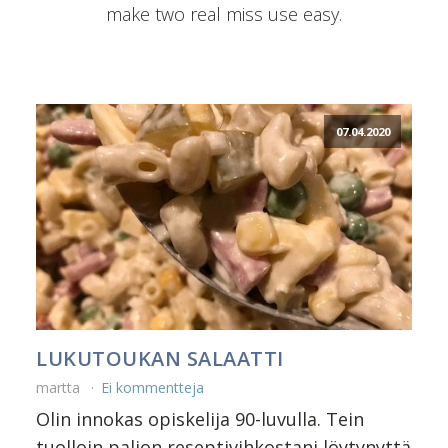
make two real miss use easy.
07.04.2020
LUKUTOUKAN SALAATTI
martta
Ei kommentteja
Olin innokas opiskelija 90-luvulla. Tein
tuolloin paljon reseptivihkostani löytynyttä