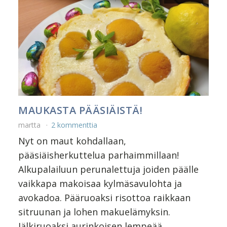
MAUKASTA PÄÄSIÄISTÄ!
martta
2 kommenttia
Nyt on maut kohdallaan,
pääsiäisherkuttelua parhaimmillaan!
Alkupalailuun perunalettuja joiden päälle
vaikkapa makoisaa kylmäsavulohta ja
avokadoa. Pääruoaksi risottoa raikkaan
sitruunan ja lohen makuelämyksin.
Jälkiruoaksi aurinkoisen lempeää