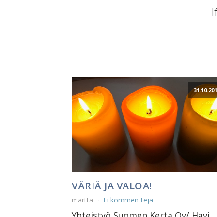
I
31.10.20
VÄRIÄ JA VALOA!
martta
Ei kommentteja
Yhteistyö Suomen Kerta Oy/ Havi