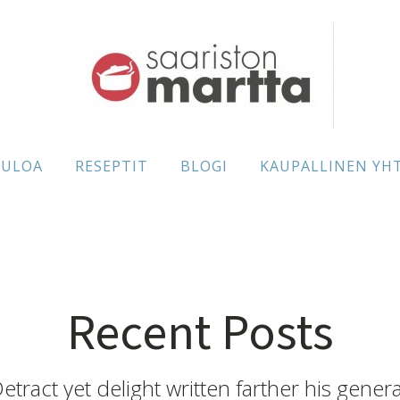
TULOA
RESEPTIT
BLOGI
KAUPALLINEN YH
Recent Posts
etract yet delight written farther his genera