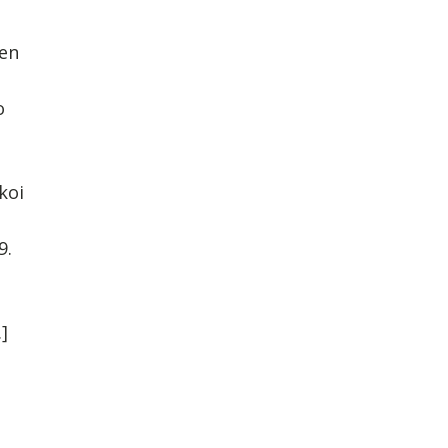
jen
o
koi
9.
]