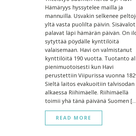
Hämäryys hyssytelee mailla ja
mannuilla. Usvakin selkenee pelto
yltä vasta puolilta päivin. Sisävalot
palavat läpi hämärän päivän. On il
sytyttää pöydälle kynttilöitä
valaisemaan. Havi on valmistanut
kynttilöitä 190 vuotta. Tuotanto al
pienimuotoisesti kun Havi
perustettiin Viipurissa vuonna 182
Sieltä laitos evakuoitiin talvisodan
alkaessa Riihimäelle. Riihimäellä
toimii yhä tänä päivänä Suomen […
READ MORE