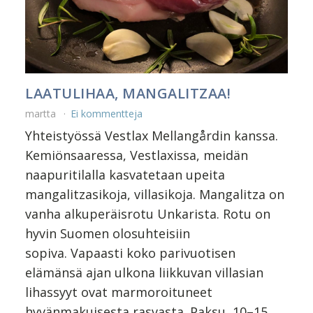
LAATULIHAA, MANGALITZAA!
martta
Ei kommentteja
Yhteistyössä Vestlax Mellangårdin kanssa.
Kemiönsaaressa, Vestlaxissa, meidän
naapuritilalla kasvatetaan upeita
mangalitzasikoja, villasikoja. Mangalitza on
vanha alkuperäisrotu Unkarista. Rotu on
hyvin Suomen olosuhteisiin
sopiva. Vapaasti koko parivuotisen
elämänsä ajan ulkona liikkuvan villasian
lihassyyt ovat marmoroituneet
hyvänmakuisesta rasvasta. Paksu, 10–15