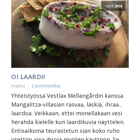
13.11.2018
OI LAARDI!
martta
2 kommenttia
Yhteistyössä Vestlax Mellangårdin kanssa.
Mangalitza-villasian rasvaa, läskiä, ihraa...
laardoa. Veikkaan, ettei monellakaan vesi
herahda kielelle kun laardikuvia näyttelen.
Entisaikoina teurastetun sian koko ruho
otettiin aina ihroja myöten käyttöön. Se