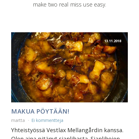
make two real miss use easy.
13.11.2018
MAKUA PÖYTÄÄN!
martta
Ei kommentteja
Yhteistyössä Vestlax Mellangårdin kanssa.
Olen aina pitänyt sianlihasta. Sianlihojen