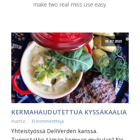
make two real miss use easy.
05.07.2023
KERMAHAUDUTETTUA KYSSÄKAALIA
martta
Ei kommentteja
Yhteistyössä DeliVerden kanssa.
Tunnistatko tämän komean mukulan? No