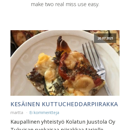
make two real miss use easy.
20.07.2021
KESÄINEN KUTTUCHEDDARPIIRAKKA
martta
Ei kommentteja
Kaupallinen yhteistyö Kolatun Juustola Oy
Tukuisan ruokaisaa piirakkaa tarjolle