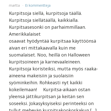
martta
Ei kommentteja
Kurpitsoja siellä, kurpitsoja täällä.
Kurpitsoja siellätäällä, kaikkialla.
Kurpitsasesonki on parhaimmillaan.
Amerikkalaiset
osaavat hyödyntää kurpitsaa käyttöönsä
aivan eri mittakaavalla kuin me
suomalaiset. Noo, heillä on Halloween
kurpitsoineen ja karnevaaleineen.
Kurpitsoja koristeiksi, mutta myös raaka-
aineena makeisiin ja suolaisiin
syöminkeihin. Rohkeasti nyt kaikki
kokeilemaan! Kurpitsa-aikaan ostan
yleensä jättikurpitsan ja keitän sen
soseeksi. Jokasyksyiseksi perinteeksi on
tullut mehevän kurpitsakookoskakun […]