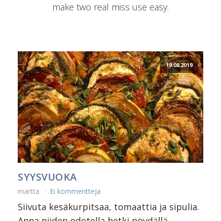
make two real miss use easy.
19.08.2019
SYYSVUOKA
martta
Ei kommentteja
Siivuta kesäkurpitsaa, tomaattia ja sipulia.
Anna niiden odotella hetki pöydällä