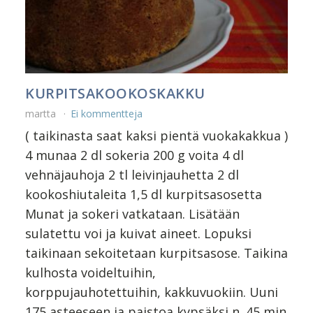
KURPITSAKOOKOSKAKKU
martta
Ei kommentteja
( taikinasta saat kaksi pientä vuokakakkua )
4 munaa 2 dl sokeria 200 g voita 4 dl
vehnäjauhoja 2 tl leivinjauhetta 2 dl
kookoshiutaleita 1,5 dl kurpitsasosetta
Munat ja sokeri vatkataan. Lisätään
sulatettu voi ja kuivat aineet. Lopuksi
taikinaan sekoitetaan kurpitsasose. Taikina
kulhosta voideltuihin,
korppujauhotettuihin, kakkuvuokiin. Uuni
175 asteeseen ja paistoa kypsäksi n. 45 min