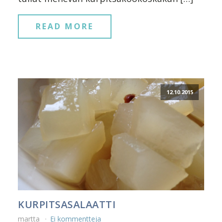
READ MORE
12.10.2015
KURPITSASALAATTI
martta
Ei kommentteja