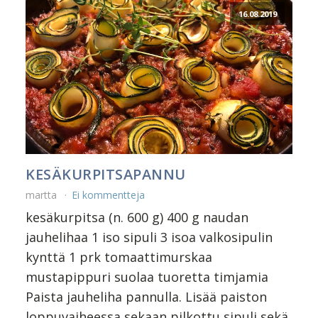
16.08.2019
KESÄKURPITSAPANNU
martta
Ei kommentteja
kesäkurpitsa (n. 600 g) 400 g naudan
jauhelihaa 1 iso sipuli 3 isoa valkosipulin
kynttä 1 prk tomaattimurskaa
mustapippuri suolaa tuoretta timjamia
Paista jauheliha pannulla. Lisää paiston
loppuvaiheessa sekaan pilkottu sipuli sekä