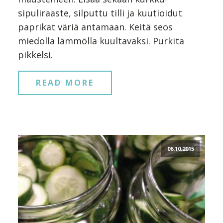
sipuliraaste, silputtu tilli ja kuutioidut
paprikat väriä antamaan. Keitä seos
miedolla lämmölla kuultavaksi. Purkita
pikkelsi.
READ MORE
06.10.2015