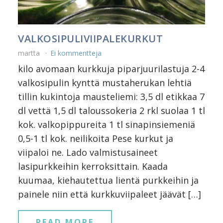
VALKOSIPULIVIIPALEKURKUT
martta
Ei kommentteja
kilo avomaan kurkkuja piparjuurilastuja 2-4
valkosipulin kynttä mustaherukan lehtiä
tillin kukintoja mausteliemi: 3,5 dl etikkaa 7
dl vettä 1,5 dl taloussokeria 2 rkl suolaa 1 tl
kok. valkopippureita 1 tl sinapinsiemeniä
0,5-1 tl kok. neilikoita Pese kurkut ja
viipaloi ne. Lado valmistusaineet
lasipurkkeihin kerroksittain. Kaada
kuumaa, kiehautettua lientä purkkeihin ja
painele niin että kurkkuviipaleet jäävät […]
READ MORE