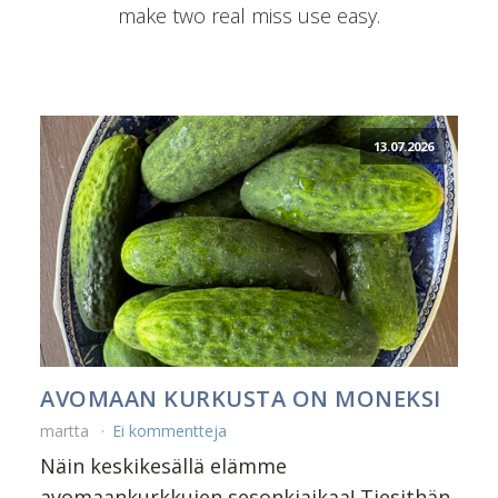
make two real miss use easy.
13.07.2026
AVOMAAN KURKUSTA ON MONEKSI
martta
Ei kommentteja
Näin keskikesällä elämme
avomaankurkkujen sesonkiaikaa! Tiesithän,