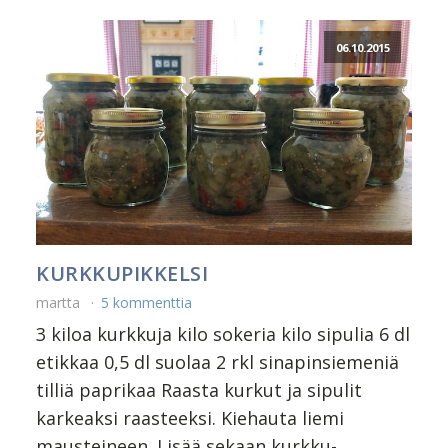
06.10.2015
KURKKUPIKKELSI
martta
5 kommenttia
3 kiloa kurkkuja kilo sokeria kilo sipulia 6 dl
etikkaa 0,5 dl suolaa 2 rkl sinapinsiemeniä
tilliä paprikaa Raasta kurkut ja sipulit
karkeaksi raasteeksi. Kiehauta liemi
mausteineen. Lisää sekaan kurkku-