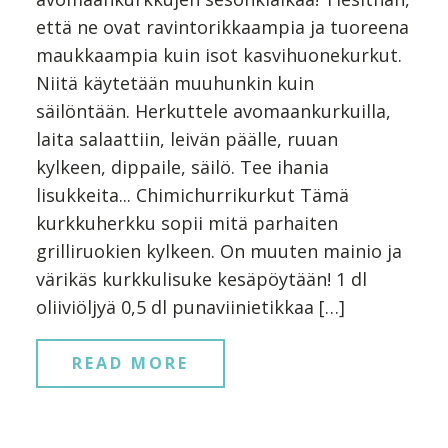
että ne ovat ravintorikkaampia ja tuoreena
maukkaampia kuin isot kasvihuonekurkut.
Niitä käytetään muuhunkin kuin
säilöntään. Herkuttele avomaankurkuilla,
laita salaattiin, leivän päälle, ruuan
kylkeen, dippaile, säilö. Tee ihania
lisukkeita... Chimichurrikurkut Tämä
kurkkuherkku sopii mitä parhaiten
grilliruokien kylkeen. On muuten mainio ja
värikäs kurkkulisuke kesäpöytään! 1 dl
oliiviöljyä 0,5 dl punaviinietikkaa […]
READ MORE