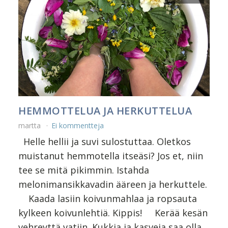
HEMMOTTELUA JA HERKUTTELUA
martta
Ei kommentteja
Helle hellii ja suvi sulostuttaa. Oletkos
muistanut hemmotella itseäsi? Jos et, niin
tee se mitä pikimmin. Istahda
melonimansikkavadin ääreen ja herkuttele.
Kaada lasiin koivunmahlaa ja ropsauta
kylkeen koivunlehtiä. Kippis! Kerää kesän
vehreyttä vatiin. Kukkia ja kasveja saa olla