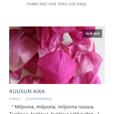
make two real miss use easy.
16.06.2018
RUUSUN AIKA
martta
Ei kommentteja
" Miljoona, miljoona, miljoona ruusua.
Tuoksua, tuoksua, tuoksua rakkauden... "