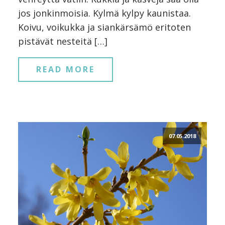
jos jonkinmoisia. Kylmä kylpy kaunistaa.
Koivu, voikukka ja siankärsämö eritoten
pistävät nesteitä […]
READ MORE
07.05.2018