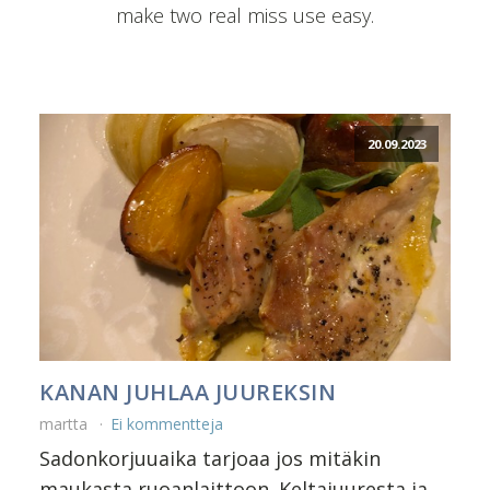
make two real miss use easy.
20.09.2023
KANAN JUHLAA JUUREKSIN
martta
Ei kommentteja
Sadonkorjuuaika tarjoaa jos mitäkin
maukasta ruoanlaittoon. Keltajuuresta ja