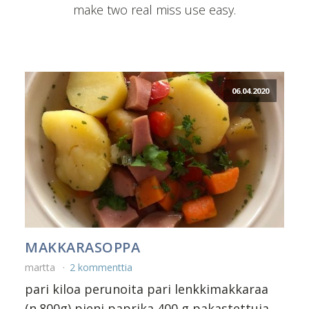
make two real miss use easy.
06.04.2020
MAKKARASOPPA
martta
2 kommenttia
pari kiloa perunoita pari lenkkimakkaraa
(n.800g) pieni paprika 400 g pakastettuja