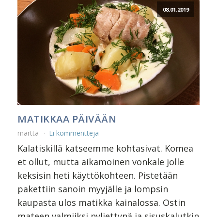
08.01.2019
MATIKKAA PÄIVÄÄN
martta
Ei kommentteja
Kalatiskillä katseemme kohtasivat. Komea
et ollut, mutta aikamoinen vonkale jolle
keksisin heti käyttökohteen. Pistetään
pakettiin sanoin myyjälle ja lompsin
kaupasta ulos matikka kainalossa. Ostin
mateen valmiiksi nyljettynä ja sisuskalutkin