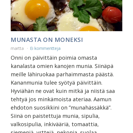
MUNASTA ON MONEKSI
martta
Ei kommentteja
Onni on päivittäin poimia omasta
kanalasta omien kanojen munia. Siinäpä
meille lähiruokaa parhaimmasta päästä.
Kananmunia tulee syötyä päivittäin.
Hyviähän ne ovat kuin mitkä ja niistä saa
tehtyä jos minkämoista ateriaa. Aamun
ehdoton suosikkini on ”munahässäkkä”.
Siinä on paistettuja munia, sipulia,
valkosipulia, inkivääriä, tomaattia,
siemeniä, yrttejä, pekonia, suolaa,