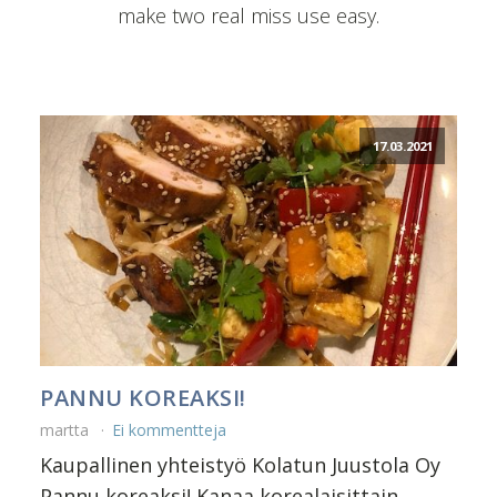
make two real miss use easy.
17.03.2021
PANNU KOREAKSI!
martta
Ei kommentteja
Kaupallinen yhteistyö Kolatun Juustola Oy
Pannu koreaksi! Kanaa korealaisittain