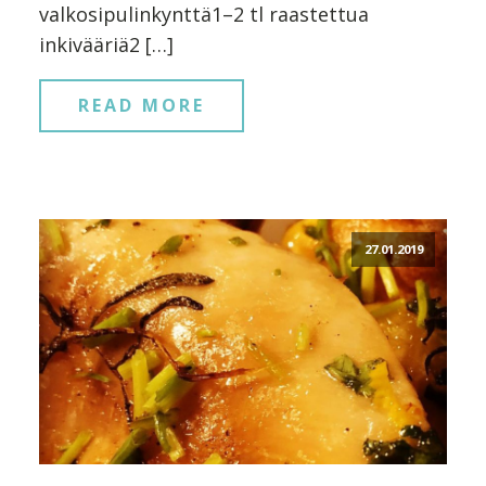
valkosipulinkynttä1–2 tl raastettua
inkivääriä2 […]
READ MORE
27.01.2019