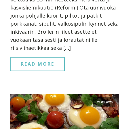
kasvisliemikuutio (Reformi) Ota uunivuoka
jonka pohjalle kuorit, pilkot ja pätkit
porkkanat, sipulit, valkosipulin kynnet sekä
inkiväärin. Broilerin fileet asettelet
vuokaan tasaisesti ja lorautat niille
riisiviinaetikkaa sekä […]
READ MORE
23.03.2020