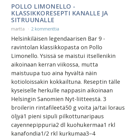
POLLO LIMONELLO -
KLASSIKKORESEPTI KANALLE JA
SITRUUNALLE
martta
2 kommenttia
Helsinkiläisen legendaarisen Bar 9 -
ravintolan klassikkopasta on Pollo
Limonello. Ysissä se maistui itsellenikin
aikoinaan kerran viikossa, mutta
maistuupa tuo aina hyvältä näin
kotioloissakin kokkailtuna. Reseptin tälle
kyseiselle herkulle nappasin aikoinaan
Helsingin Sanomien Nyt-liitteestä. 3
broilerin rintafileetä50 g voita ja/tai loraus
öljyä1 pieni sipuli pilkottunaripaus
cayennepippuria2 dl kuohukermaa1 rkl
kanafondia1/2 rkl kurkumaa3–4