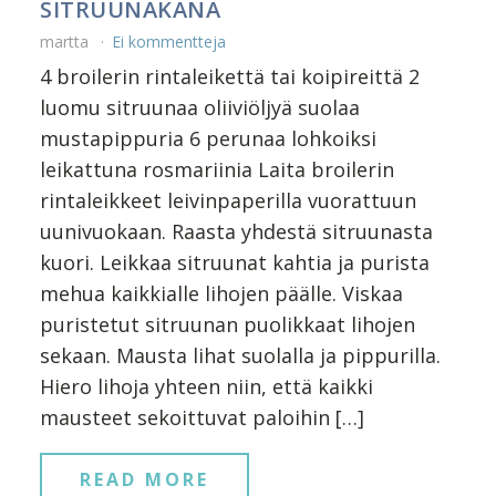
SITRUUNAKANA
martta
Ei kommentteja
4 broilerin rintaleikettä tai koipireittä 2
luomu sitruunaa oliiviöljyä suolaa
mustapippuria 6 perunaa lohkoiksi
leikattuna rosmariinia Laita broilerin
rintaleikkeet leivinpaperilla vuorattuun
uunivuokaan. Raasta yhdestä sitruunasta
kuori. Leikkaa sitruunat kahtia ja purista
mehua kaikkialle lihojen päälle. Viskaa
puristetut sitruunan puolikkaat lihojen
sekaan. Mausta lihat suolalla ja pippurilla.
Hiero lihoja yhteen niin, että kaikki
mausteet sekoittuvat paloihin […]
READ MORE