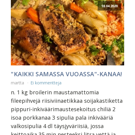
18.04.2020
"KAIKKI SAMASSA VUOASSA"-KANAA!
martta
Ei kommentteja
n. 1 kg broilerin maustamattomia
fileepihvejä riisiviinaetikkaa soijakastiketta
pippuri-inkiväärimaustesekoitus chiliä 2
isoa porkkanaa 3 sipulia pala inkivääriä
valkosipulia 4 dl täysjyväriisiä, jossa
keittoaika 35 min nesteeksi litra vettä ja