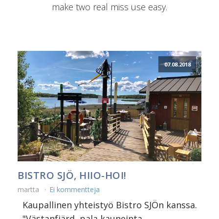
make two real miss use easy.
07.08.2018
BISTRO SJÖ, HIIO-HOI!
martta
Ei kommentteja
Kaupallinen yhteistyö Bistro SJÖn kanssa.
"Västanfjärd, pala kauneinta