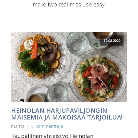
make two real miss use easy.
12.08.2020
HEINOLAN HARJUPAVILJONGIN
MAISEMIA JA MAKOISAA TARJOILUA!
martta
Ei kommentteja
Kaupallinen yhteistyö Heinolan