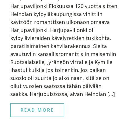
Harjupaviljonki Elokuussa 120 vuotta sitten
Heinolan kylpyläkaupungissa vihittiin
käyttöön romanttisen ulkonäön omaava
Harjupaviljonki. Harjupaviljonki oli
kylpylävieraiden kävelyretkien tukikohta,
paratiisimainen kahvilarakennus. Sieltä
avautuviin kansallisromanttisiin maisemiin
Ruotsalaiselle, Jyrängön virralle ja Kymille
ihastui kulkija jos toinenkin. Jos paikan
suosio oli suurta jo aikoinaan, sitä se on
ollut vuosien saatossa tähän päivään
saakka. Harjupuistossa, aivan Heinolan […]
READ MORE