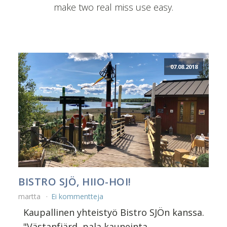
make two real miss use easy.
07.08.2018
BISTRO SJÖ, HIIO-HOI!
martta
Ei kommentteja
Kaupallinen yhteistyö Bistro SJÖn kanssa.
"Västanfjärd, pala kauneinta