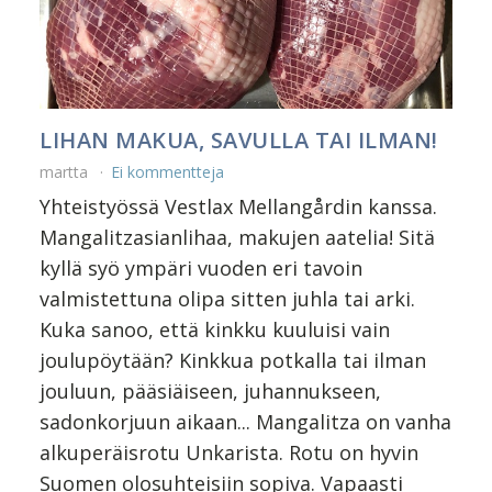
LIHAN MAKUA, SAVULLA TAI ILMAN!
martta
Ei kommentteja
Yhteistyössä Vestlax Mellangårdin kanssa.
Mangalitzasianlihaa, makujen aatelia! Sitä
kyllä syö ympäri vuoden eri tavoin
valmistettuna olipa sitten juhla tai arki.
Kuka sanoo, että kinkku kuuluisi vain
joulupöytään? Kinkkua potkalla tai ilman
jouluun, pääsiäiseen, juhannukseen,
sadonkorjuun aikaan... Mangalitza on vanha
alkuperäisrotu Unkarista. Rotu on hyvin
Suomen olosuhteisiin sopiva. Vapaasti