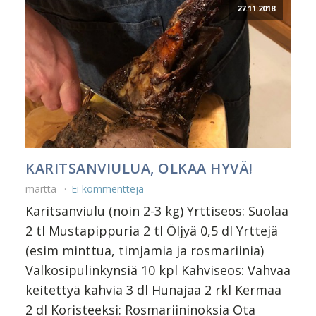
27.11.2018
KARITSANVIULUA, OLKAA HYVÄ!
martta
Ei kommentteja
Karitsanviulu (noin 2-3 kg) Yrttiseos: Suolaa
2 tl Mustapippuria 2 tl Öljyä 0,5 dl Yrttejä
(esim minttua, timjamia ja rosmariinia)
Valkosipulinkynsiä 10 kpl Kahviseos: Vahvaa
keitettyä kahvia 3 dl Hunajaa 2 rkl Kermaa
2 dl Koristeeksi: Rosmariininoksia Ota