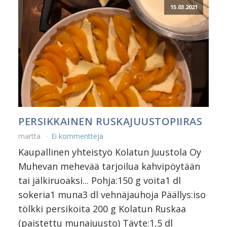
15.03.2021
PERSIKKAINEN RUSKAJUUSTOPIIRAS
martta
Ei kommentteja
Kaupallinen yhteistyö Kolatun Juustola Oy
Muhevan mehevää tarjoilua kahvipöytään
tai jälkiruoaksi... Pohja:150 g voita1 dl
sokeria1 muna3 dl vehnäjauhoja Päällys:iso
tölkki persikoita 200 g Kolatun Ruskaa
(paistettu munajuusto) Täyte:1,5 dl