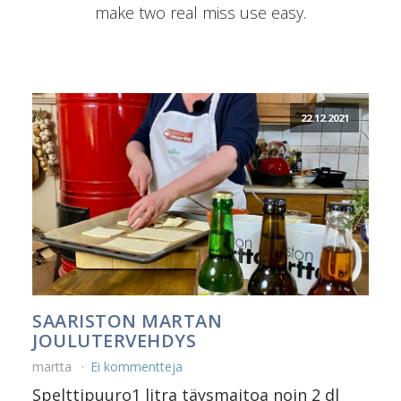
make two real miss use easy.
22.12.2021
SAARISTON MARTAN
JOULUTERVEHDYS
martta
Ei kommentteja
Spelttipuuro1 litra täysmaitoa noin 2 dl