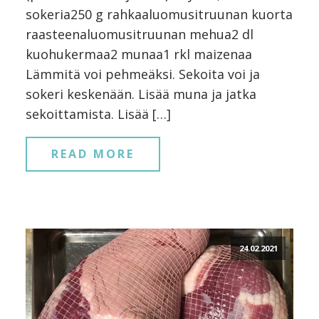
sokeria250 g rahkaaluomusitruunan kuorta
raasteenaluomusitruunan mehua2 dl
kuohukermaa2 munaa1 rkl maizenaa
Lämmitä voi pehmeäksi. Sekoita voi ja
sokeri keskenään. Lisää muna ja jatka
sekoittamista. Lisää […]
READ MORE
24.02.2021