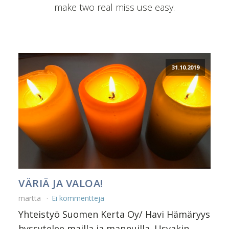
make two real miss use easy.
31.10.2019
VÄRIÄ JA VALOA!
martta
Ei kommentteja
Yhteistyö Suomen Kerta Oy/ Havi Hämäryys
hyssytelee mailla ja mannuilla. Usvakin