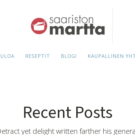
TULOA
RESEPTIT
BLOGI
KAUPALLINEN YH
Recent Posts
etract yet delight written farther his genera