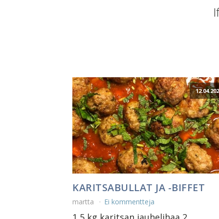
I
12.04.20
KARITSABULLAT JA -BIFFET
martta
Ei kommentteja
1,5 kg karitsan jauhelihaa 2