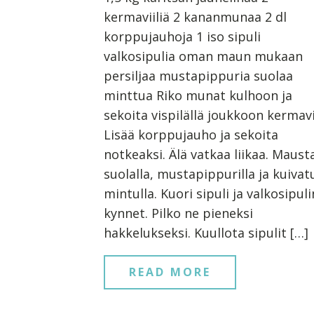
kermaviiliä 2 kananmunaa 2 dl
korppujauhoja 1 iso sipuli
valkosipulia oman maun mukaan
persiljaa mustapippuria suolaa
minttua Riko munat kulhoon ja
sekoita vispilällä joukkoon kermavii
Lisää korppujauho ja sekoita
notkeaksi. Älä vatkaa liikaa. Maust
suolalla, mustapippurilla ja kuivatu
mintulla. Kuori sipuli ja valkosipuli
kynnet. Pilko ne pieneksi
hakkelukseksi. Kuullota sipulit […]
READ MORE