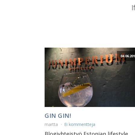
I
04.06.20
GIN GIN!
martta
Ei kommentteja
Blogiyhteistyö Estonian lifestyle.