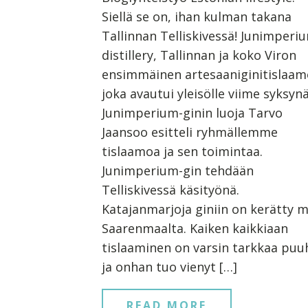
Siellä se on, ihan kulman takana
Tallinnan Telliskivessä! Junimperi
distillery, Tallinnan ja koko Viron
ensimmäinen artesaaniginitislaam
joka avautui yleisölle viime syksynä
Junimperium-ginin luoja Tarvo
Jaansoo esitteli ryhmällemme
tislaamoa ja sen toimintaa.
Junimperium-gin tehdään
Telliskivessä käsityönä.
Katajanmarjoja giniin on kerätty 
Saarenmaalta. Kaiken kaikkiaan
tislaaminen on varsin tarkkaa puu
ja onhan tuo vienyt […]
READ MORE