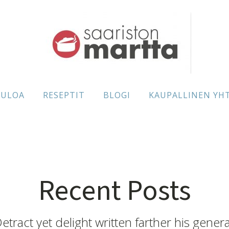
TULOA
RESEPTIT
BLOGI
KAUPALLINEN YH
Recent Posts
etract yet delight written farther his genera