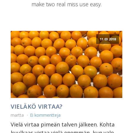
make two real miss use easy.
11.03.2018
VIELÄKÖ VIRTAA?
martta
Ei kommentteja
Vielä virtaa pimeän talven jälkeen. Kohta
kuulkaas virtaa vielä enemmän, kun valo